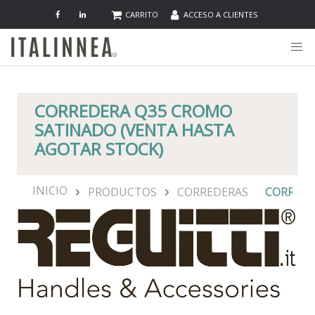
CARRITO
ACCESO A CLIENTES
CORREDERA Q35 CROMO
SATINADO (VENTA HASTA
AGOTAR STOCK)
INICIO
PRODUCTOS
CORREDERAS
CORREDE