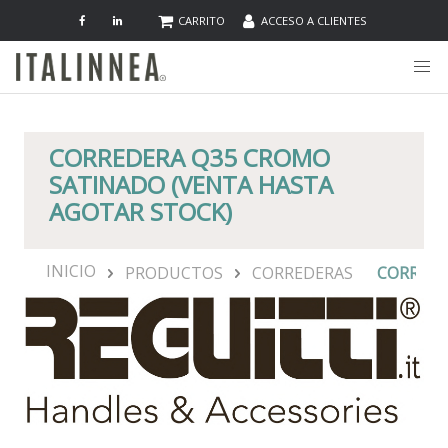
CARRITO
ACCESO A CLIENTES
CORREDERA Q35 CROMO
SATINADO (VENTA HASTA
AGOTAR STOCK)
INICIO
PRODUCTOS
CORREDERAS
CORREDE