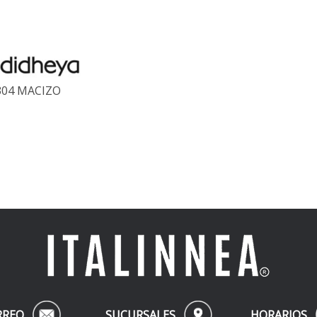
304 MACIZO
RREO
SUCURSALES
HORARIOS