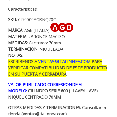
Características:
SKU:
CI70000AGBNQ70C
MARCA:
AGB (ITALIA)
MATERIAL:
BRONCE MACIZO
MEDIDAS:
Centrado: 70mm
TERMINACIÓN:
NIQUELADA
NOTAS:
ESCRIBENOS A
VENTAS@ITALINNEA.COM
PARA
VERIFICAR COMPATIBILIDAD DE ESTE PRODUCTO
EN SU PUERTA Y CERRADURA
VALOR PUBLICADO CORRESPONDE AL
MODELO:
CILINDRO SERIE 600 (LLAVE/LLAVE)
NIQUEL CENTRADO 70MM
OTRAS MEDIDAS Y TERMINACIONES: Consultar en
tienda (ventas@italinnea.com)