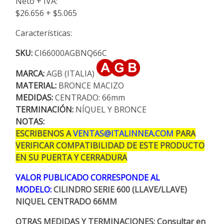
Neto + IVA:
$26.656 + $5.065
Características:
SKU:
CI66000AGBNQ66C
MARCA:
AGB (ITALIA)
MATERIAL:
BRONCE MACIZO
MEDIDAS:
CENTRADO: 66mm
TERMINACIÓN:
NÍQUEL Y BRONCE
NOTAS:
ESCRIBENOS A
VENTAS@ITALINNEA.COM
PARA
VERIFICAR COMPATIBILIDAD DE ESTE PRODUCTO
EN SU PUERTA Y CERRADURA
VALOR PUBLICADO CORRESPONDE AL
MODELO:
CILINDRO SERIE 600 (LLAVE/LLAVE)
NIQUEL CENTRADO 66MM
OTRAS MEDIDAS Y TERMINACIONES: Consultar en